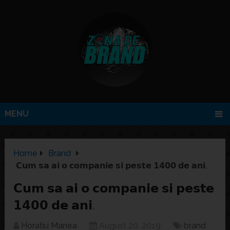
MENU
Home
Brand
𝗖𝘂𝗺 𝘀𝗮 𝗮𝗶 𝗼 𝗰𝗼𝗺𝗽𝗮𝗻𝗶𝗲 𝘀𝗶 𝗽𝗲𝘀𝘁𝗲 𝟭𝟰𝟬𝟬 𝗱𝗲 𝗮𝗻𝗶.
𝗖𝘂𝗺 𝘀𝗮 𝗮𝗶 𝗼 𝗰𝗼𝗺𝗽𝗮𝗻𝗶𝗲 𝘀𝗶 𝗽𝗲𝘀𝘁𝗲
𝟭𝟰𝟬𝟬 𝗱𝗲 𝗮𝗻𝗶.
Horatiu Manea
August 20, 2019
brand