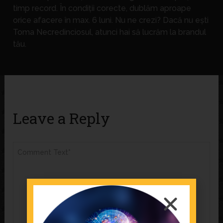
timp record. În condiții corecte, dublăm aproape
orice afacere în max. 6 luni. Nu ne crezi? Dacă nu ești
Toma Necredinciosul, atunci hai să lucrăm la brandul
tău.
Leave a Reply