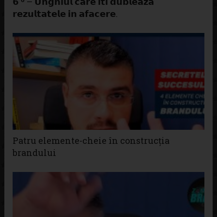
𝟲 ⁰ – 𝗨𝗻𝗴𝗵𝗶𝘂𝗹 𝗰𝗮𝗿𝗲 𝗶𝘁𝗶 𝗱𝘂𝗯𝗹𝗲𝗮𝘇𝗮
𝗿𝗲𝘇𝘂𝗹𝘁𝗮𝘁𝗲𝗹𝗲 𝗶𝗻 𝗮𝗳𝗮𝗰𝗲𝗿𝗲.
Patru elemente-cheie în construcția
brandului