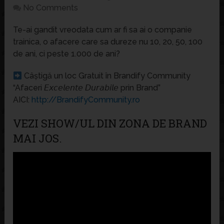
No Comments
Te-ai gandit vreodata cum ar fi sa ai o companie
trainica, o afacere care sa dureze nu 10, 20, 50, 100
de ani, ci peste 1.000 de ani?
Câștigă un loc Gratuit în Brandify Community
“Afaceri 𝘌𝘹𝘤𝘦𝘭𝘦𝘯𝘵𝘦 𝘋𝘶𝘳𝘢𝘣𝘪𝘭𝘦 prin Brand”
AICI:
http://BrandifyCommunity.ro
VEZI SHOW/UL DIN ZONA DE BRAND
MAI JOS.