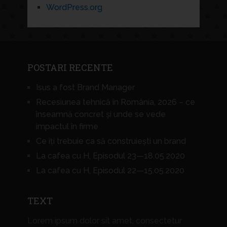
WordPress.org
POSTARI RECENTE
Isus a fost Brand Manager
Recesiunea tehnică în România, 2026 – ce
înseamnă concret și unde se vede
impactul în firme
Ce îți trebuie ca să construiești un brand
La cafea cu H, Episodul 23—18.05.2020
La cafea cu H, Episodul 22—15.05.2020
TEXT
Lorem ipsum dolor sit amet, consectetur