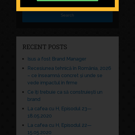
Search
RECENT POSTS
Isus a fost Brand Manager
Recesiunea tehnică în România, 2026
– ce înseamnă concret și unde se
vede impactul în firme
Ce îți trebuie ca să construiești un
brand
La cafea cu H, Episodul 23—
18.05.2020
La cafea cu H, Episodul 22—
15.05.2020