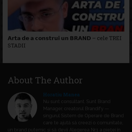
𝗔𝗿𝘁𝗮 𝗱𝗲 𝗮 𝗰𝗼𝗻𝘀𝘁𝗿𝘂𝗶 𝘂𝗻 𝗕𝗥𝗔𝗡𝗗 – cele TREI
STADII
About The Author
Horatiu Manea
Nu sunt consultant. Sunt Brand
Manager, creatorul Brandify —
singurul Sistem de Operare de Brand
care te ajută să creezi o comunitate,
un brand puternic și să devii Alegerea Nr.1 a pieței în