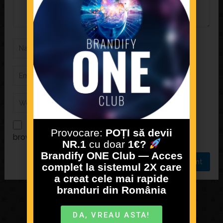
Save my name, email, and website in this
Provocare:
POȚI să devii
browser for the next time I comment.
NR.1
cu doar
1€?
Brandify ONE Club — Acces
complet la sistemul 2X care
a creat cele mai rapide
branduri din România
DA, VREAU ASTA!