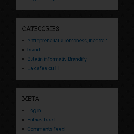
CATEGORIES
Antreprenoriatul romanesc, incotro?
brand
Buletin informativ Brandify
La cafea cu H
META
Log in
Entries feed
Comments feed