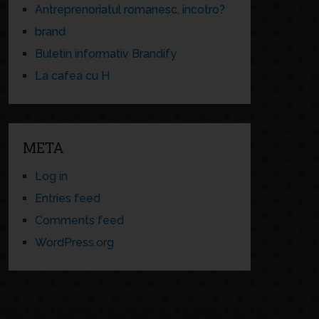
Antreprenoriatul romanesc, incotro?
brand
Buletin informativ Brandify
La cafea cu H
META
Log in
Entries feed
Comments feed
WordPress.org