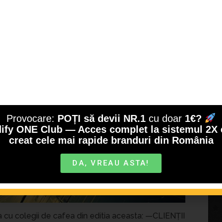
La cafea cu H
No Comments
Provocare:
POȚI să devii NR.1
cu doar
1€?
ify ONE Club — Acces complet la sistemul 2X 
creat cele mai rapide branduri din România
DA, VREAU ASTA!
 cu colegii de cafea din editia aceasta: —CLIENȚII