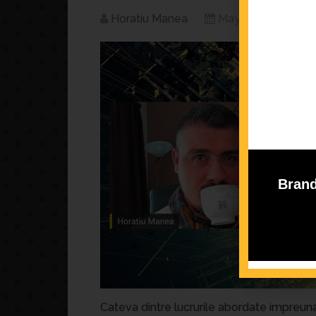
Horatiu Manea
May 13, 2020
Brand
Cateva dintre lucrurile abordate impreuna