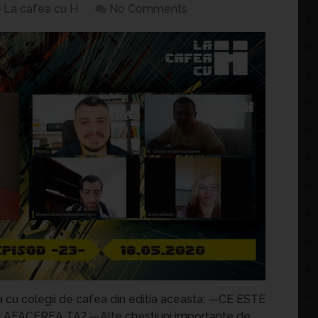
La cafea cu H
No Comments
a cu colegii de cafea din editia aceasta: —CE ESTE
FACEREA TA? —Alte chestiuni importante de