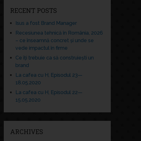
RECENT POSTS
Isus a fost Brand Manager
Recesiunea tehnică în România, 2026
– ce înseamnă concret și unde se
vede impactul în firme
Ce îți trebuie ca să construiești un
brand
La cafea cu H, Episodul 23—
18.05.2020
La cafea cu H, Episodul 22—
15.05.2020
ARCHIVES