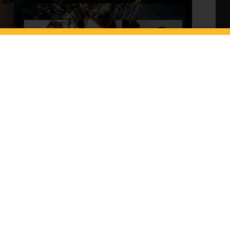
a cu colegii de cafea din editia aceasta: —UNDE
chestiuni importante de brand —Etc.
isodul 20—13.05.2020