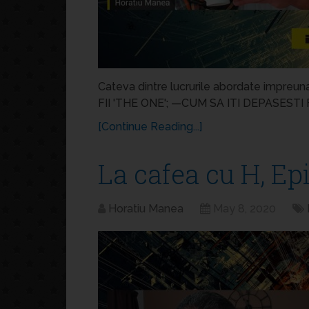
Cateva dintre lucrurile abordate impreun
FII 'THE ONE'; —CUM SA ITI DEPASESTI
[Continue Reading...]
La cafea cu H, Ep
Horatiu Manea
May 8, 2020