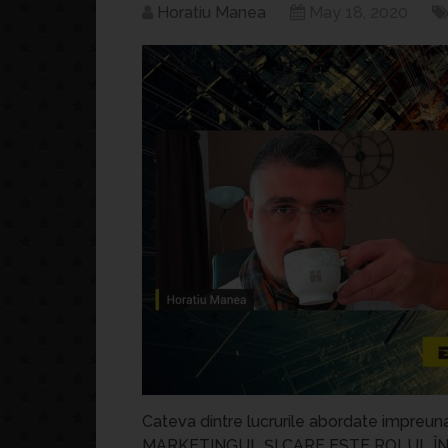
Horatiu Manea
May 18, 2020
Cateva dintre lucrurile abordate impreun
MARKETINGUL ȘI CARE ESTE ROLUL ÎN A