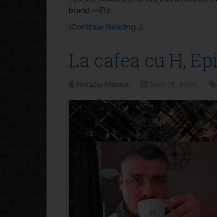
brand —Etc.
[Continue Reading...]
La cafea cu H, Ep
Horatiu Manea
May 15, 2020