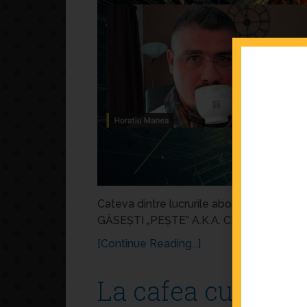
Cateva dintre lucrurile abordate impreun
GĂSEȘTI „PEȘTE” A.K.A. CLIENȚI? —Alte 
[Continue Reading...]
La cafea cu H, Ep