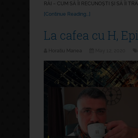
RĂI – CUM SĂ ÎI RECUNOȘTI ȘI SĂ ÎI TRA
[Continue Reading...]
La cafea cu H, Ep
Horatiu Manea
May 12, 2020