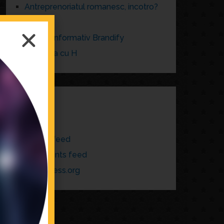
Antreprenoriatul romanesc, incotro?
brand
Buletin informativ Brandify
La cafea cu H
META
Log in
Entries feed
Comments feed
WordPress.org