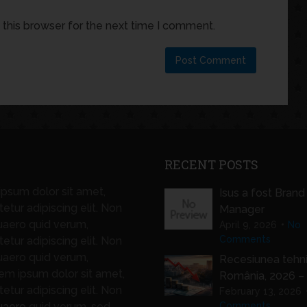
this browser for the next time I comment.
RECENT POSTS
psum dolor sit amet,
Isus a fost Brand
etur adipiscing elit. Non
Manager
uaero quid verum,
April 9, 2026
No
Comments
etur adipiscing elit. Non
uaero quid verum,
Recesiunea tehni
m ipsum dolor sit amet,
România, 2026 – 
etur adipiscing elit. Non
February 13, 2026
uaero
quid verum, sed.
Comments