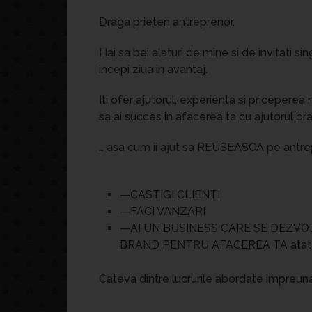
Draga prieten antreprenor,
Hai sa bei alaturi de mine si de invitati s
incepi ziua in avantaj.
Iti ofer ajutorul, experienta si priceper
sa ai succes in afacerea ta cu ajutorul br
… asa cum ii ajut sa REUSEASCA pe antrepr
—CASTIGI CLIENTI
—FACI VANZARI
—AI UN BUSINESS CARE SE DEZVO
BRAND PENTRU AFACEREA TA atat in v
Cateva dintre lucrurile abordate impreuna