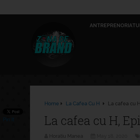
ANTREPRENORIATU
Home
La Cafea Cu H
La cafea cu 
La cafea cu H, Ep
Pin It
Horatiu Manea
May 18, 2020