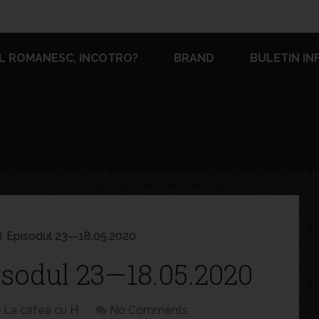
L ROMANESC, INCOTRO?
BRAND
BULETIN IN
H, Episodul 23—18.05.2020
isodul 23—18.05.2020
La cafea cu H
No Comments