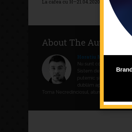
La cafea cu H—21.04.2020
La cafea
About The Author
Horatiu Manea
Nu sunt consultant. Sunt
Brand
Sistem de Operare de Bra
puternic și să devii Aleger
dublăm aproape orice afa
Toma Necredinciosul, atunci hai să lucrăm