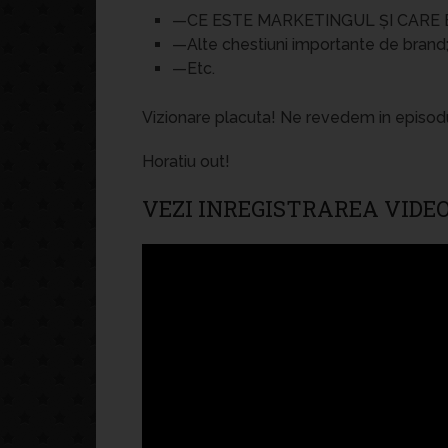
—CE ESTE MARKETINGUL ȘI CARE 
—Alte chestiuni importante de brand
—Etc.
Vizionare placuta! Ne revedem in episod
Horatiu out!
VEZI INREGISTRAREA VIDEO