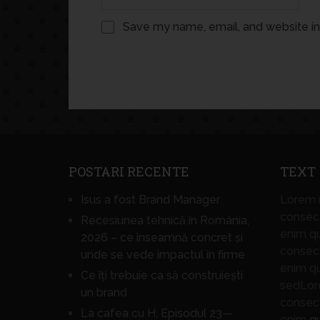
Save my name, email, and website in 
POSTARI RECENTE
TEXT
Isus a fost Brand Manager
Lorem i
consect
Recesiunea tehnică în România,
enim q
2026 – ce înseamnă concret și
consect
unde se vede impactul în firme
enim q
Ce îți trebuie ca să construiești
sedLore
un brand
consect
La cafea cu H, Episodul 23—
enim
q