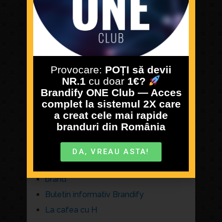
April 2020
January 2020
December 2019
November 2019
October 2019
Provocare:
POȚI să devii
September 2019
NR.1
cu doar
1€?
Brandify ONE Club — Acces
August 2019
complet la sistemul 2X care
a creat cele mai rapide
branduri din România
CATEGORIES
DA, VREAU ASTA!
Antreprenoriatul romanesc, incotro?
brand
Buletin informativ Brandify
La cafea cu H