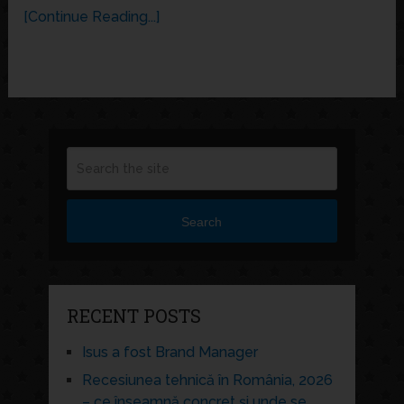
[Continue Reading...]
Search
RECENT POSTS
Isus a fost Brand Manager
Recesiunea tehnică în România, 2026
– ce înseamnă concret și unde se