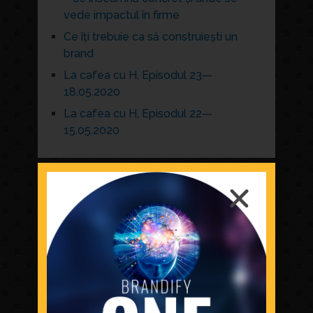
vede impactul în firme
Ce îți trebuie ca să construiești un
brand
La cafea cu H, Episodul 23—
18.05.2020
La cafea cu H, Episodul 22—
15.05.2020
ARCHIVES
April 2026
February 2026
July 2021
May 2020