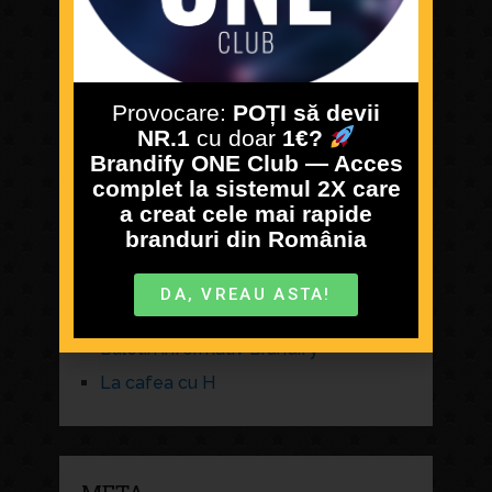
November 2019
October 2019
September 2019
Provocare:
POȚI să devii
August 2019
NR.1
cu doar
1€?
Brandify ONE Club — Acces
complet la sistemul 2X care
a creat cele mai rapide
CATEGORIES
branduri din România
Antreprenoriatul romanesc, incotro?
DA, VREAU ASTA!
brand
Buletin informativ Brandify
La cafea cu H