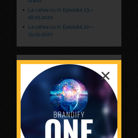
brand
La cafea cu H, Episodul 23—
18.05.2020
La cafea cu H, Episodul 22—
15.05.2020
ARCHIVES
April 2026
February 2026
July 2021
May 2020
April 2020
January 2020
December 2019