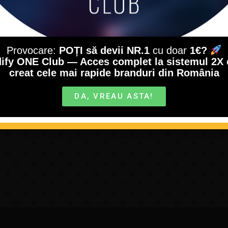
Provocare:
POȚI să devii NR.1
cu doar
1€?
ify ONE Club — Acces complet la sistemul 2X 
creat cele mai rapide branduri din România
DA, VREAU ASTA!