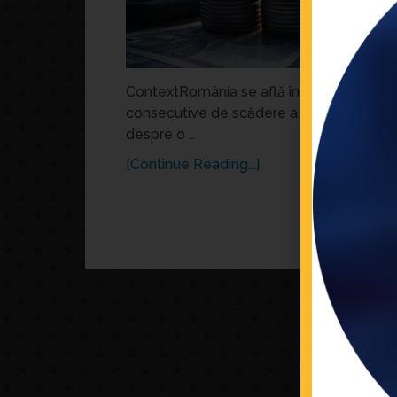
ContextRomânia se află într-o recesiune 
consecutive de scădere a PIB, în a doua 
despre o …
[Continue Reading...]