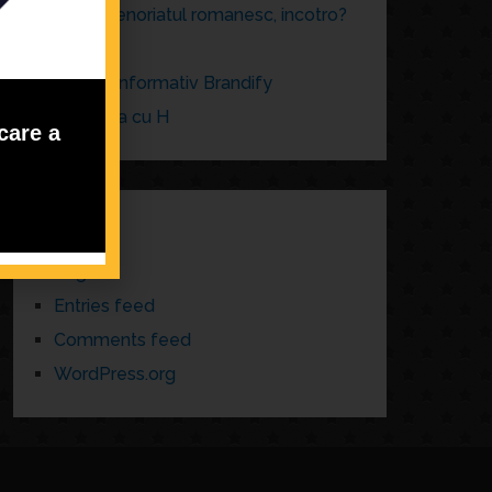
Antreprenoriatul romanesc, incotro?
brand
Buletin informativ Brandify
La cafea cu H
care a
META
Log in
Entries feed
Comments feed
WordPress.org