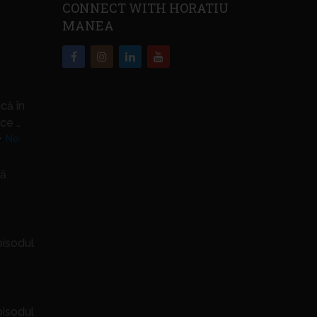
CONNECT WITH HORATIU
MANEA
că în
ce …
No
să
pisodul
pisodul