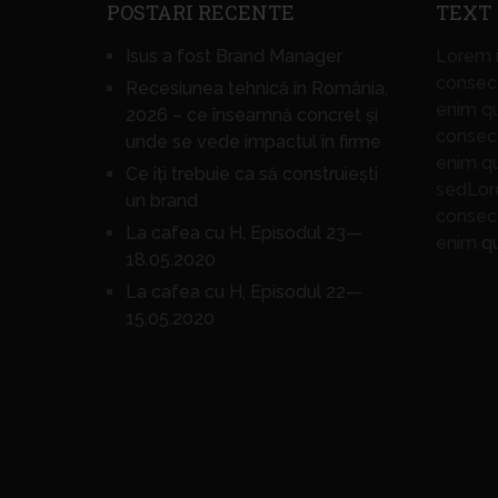
POSTARI RECENTE
TEXT
Isus a fost Brand Manager
Lorem i
consect
Recesiunea tehnică în România,
enim q
2026 – ce înseamnă concret și
consect
unde se vede impactul în firme
enim q
Ce îți trebuie ca să construiești
sedLore
un brand
consect
La cafea cu H, Episodul 23—
enim
q
18.05.2020
La cafea cu H, Episodul 22—
15.05.2020