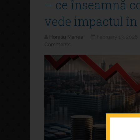
– ce înseamnă co
vede impactul în
Horatiu Manea
February 13, 2026
Comments