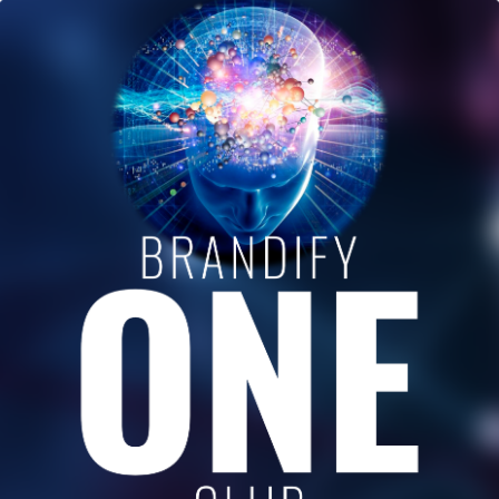
tehnică, confirmată prin două trimestre
jumătate a anului 2025 (T3 și T4). Nu vorbim