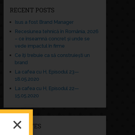
RECENT POSTS
Isus a fost Brand Manager
Recesiunea tehnică în România, 2026
– ce înseamnă concret și unde se
vede impactul în firme
Ce îți trebuie ca să construiești un
brand
La cafea cu H, Episodul 23—
18.05.2020
La cafea cu H, Episodul 22—
15.05.2020
ARCHIVES