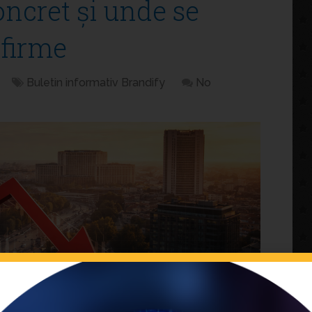
ncret și unde se
 firme
Buletin informativ Brandify
No