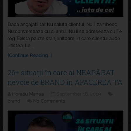
Daca angajatii tai: Nu saluta clientul, Nu ii zambesc,
Nu converseaza cu clientul, Nu li se adreseaza cu Te
rog, Exista pauze stanjenitoare, in care clientul aude
linistea, Le …
[Continue Reading...]
26+ situații în care ai NEAPĂRAT
nevoie de BRAND în AFACEREA TA
Horatiu Manea
September 18, 2019
brand
No Comments