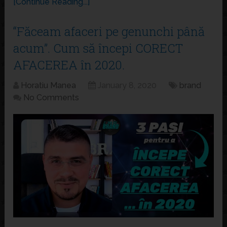
[Continue Reading...]
“Făceam afaceri pe genunchi până
acum”. Cum să începi CORECT
AFACEREA în 2020.
Horatiu Manea
January 8, 2020
brand
No Comments