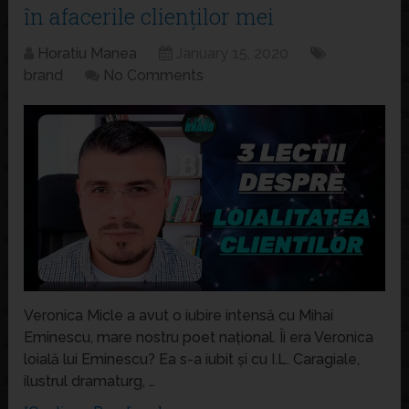
în afacerile clienților mei
Horatiu Manea
January 15, 2020
brand
No Comments
Veronica Micle a avut o iubire intensă cu Mihai
Eminescu, mare nostru poet național. Îi era Veronica
loială lui Eminescu? Ea s-a iubit și cu I.L. Caragiale,
ilustrul dramaturg, …