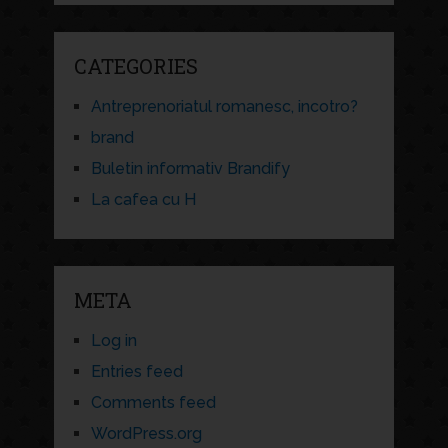
CATEGORIES
Antreprenoriatul romanesc, incotro?
brand
Buletin informativ Brandify
La cafea cu H
META
Log in
Entries feed
Comments feed
WordPress.org