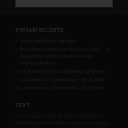
POSTARI RECENTE
Isus a fost Brand Manager
Recesiunea tehnică în România, 2026 – ce
înseamnă concret și unde se vede
impactul în firme
Ce îți trebuie ca să construiești un brand
La cafea cu H, Episodul 23—18.05.2020
La cafea cu H, Episodul 22—15.05.2020
TEXT
Lorem ipsum dolor sit amet, consectetur
adipiscing elit. Non enim quaero quid verum,