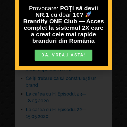
Search
Provocare:
POȚI să devii
NR.1
cu doar
1€?
Brandify ONE Club — Acces
complet la sistemul 2X care
a creat cele mai rapide
RECENT POSTS
branduri din România
Isus a fost Brand Manager
DA, VREAU ASTA!
Recesiunea tehnică în România, 2026
– ce înseamnă concret și unde se
vede impactul în firme
Ce îți trebuie ca să construiești un
brand
La cafea cu H, Episodul 23—
18.05.2020
La cafea cu H, Episodul 22—
15.05.2020