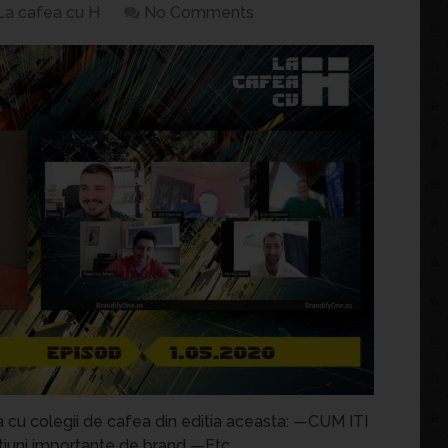
La cafea cu H
No Comments
a cu colegii de cafea din editia aceasta: —CUM ITI
ni importante de brand —Etc.