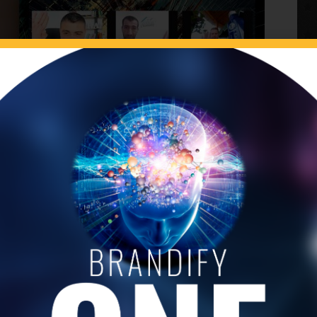
a cu colegii de cafea din editia aceasta: —LEAD
prinde „pește”? —Alte chestiuni importante de
.04.2020