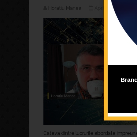
Horatiu Manea
April 28, 2020
Brand
Cateva dintre lucrurile abordate impreun