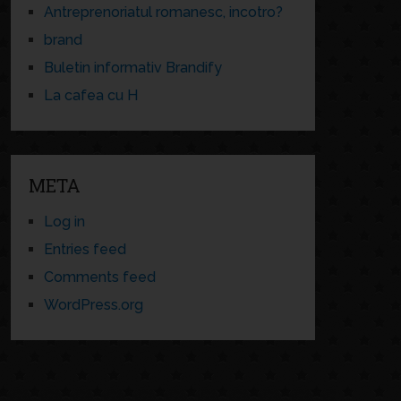
Antreprenoriatul romanesc, incotro?
brand
Buletin informativ Brandify
La cafea cu H
META
Log in
Entries feed
Comments feed
WordPress.org