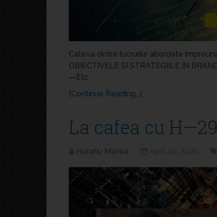
Cateva dintre lucrurile abordate impreuna
OBIECTIVELE SI STRATEGIILE IN BRAND 
—Etc.
[Continue Reading...]
La cafea cu H—29
Horatiu Manea
April 30, 2020