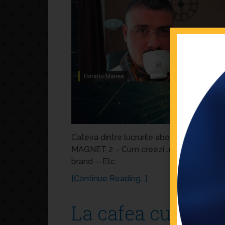
Cateva dintre lucrurile abordate impreun
MAGNET 2 – Cum creezi „râme” pentru a 
brand —Etc.
[Continue Reading...]
La cafea cu H—28