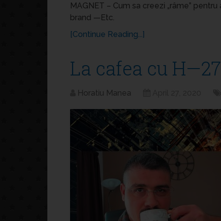
MAGNET – Cum sa creezi „râme” pentru a
brand —Etc.
[Continue Reading...]
La cafea cu H—27
Horatiu Manea
April 27, 2020