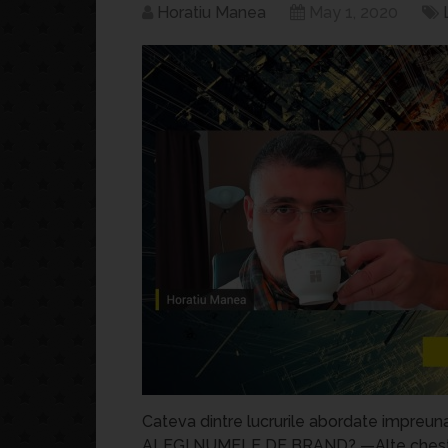
Horatiu Manea
May 1, 2020
Cateva dintre lucrurile abordate impreun
ALEGI NUMELE DE BRAND? —Alte chestiu