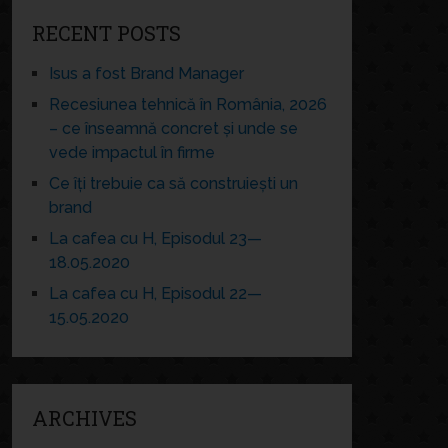
RECENT POSTS
Isus a fost Brand Manager
Recesiunea tehnică în România, 2026
– ce înseamnă concret și unde se
vede impactul în firme
Ce îți trebuie ca să construiești un
brand
La cafea cu H, Episodul 23—
18.05.2020
La cafea cu H, Episodul 22—
15.05.2020
ARCHIVES