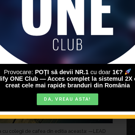
La cafea cu H
No Comments
Provocare:
POȚI să devii NR.1
cu doar
1€?
ify ONE Club — Acces complet la sistemul 2X 
creat cele mai rapide branduri din România
DA, VREAU ASTA!
a cu colegii de cafea din editia aceasta: —LEAD