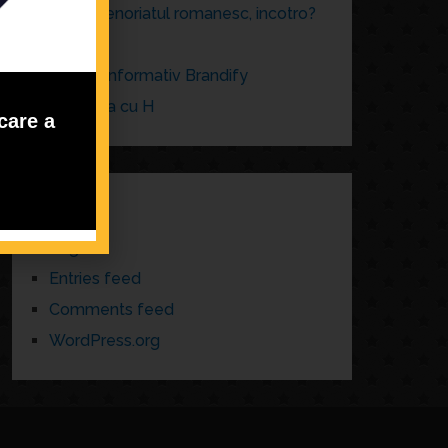
Antreprenoriatul romanesc, incotro?
brand
Buletin informativ Brandify
La cafea cu H
care a
META
Log in
Entries feed
Comments feed
WordPress.org