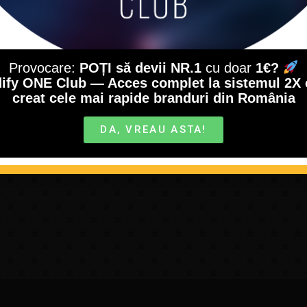
Provocare:
POȚI să devii NR.1
cu doar
1€?
ify ONE Club — Acces complet la sistemul 2X 
creat cele mai rapide branduri din România
DA, VREAU ASTA!