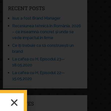
RECENT POSTS
Isus a fost Brand Manager
Recesiunea tehnică în România, 2026
– ce înseamnă concret și unde se
vede impactul în firme
Ce îți trebuie ca să construiești un
brand
La cafea cu H, Episodul 23—
18.05.2020
La cafea cu H, Episodul 22—
15.05.2020
ARCHIVES