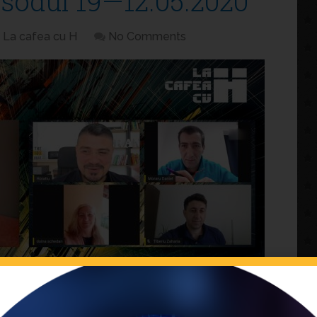
isodul 19—12.05.2020
La cafea cu H
No Comments