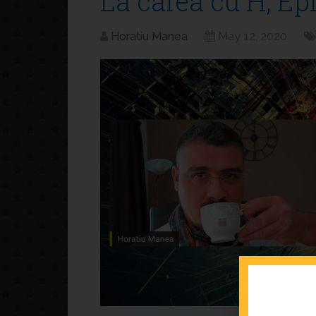
La cafea cu H, Ep
Horatiu Manea
May 12, 2020