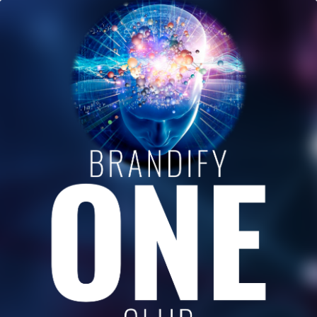
a cu colegii de cafea din editia aceasta: —CUM SA
 FRICILE SI SA LE TRANSFORMI IN AVANTAJ IN …