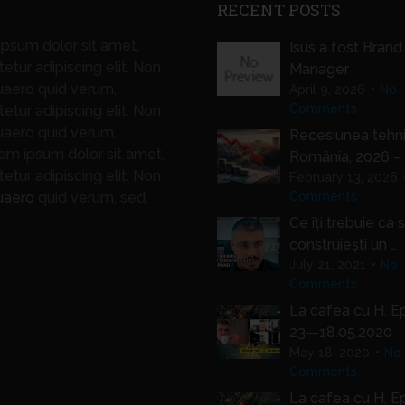
RECENT POSTS
psum dolor sit amet,
Isus a fost Brand
etur adipiscing elit. Non
Manager
uaero quid verum,
April 9, 2026
No
Comments
etur adipiscing elit. Non
uaero quid verum,
Recesiunea tehni
m ipsum dolor sit amet,
România, 2026 – 
etur adipiscing elit. Non
February 13, 2026
uaero
quid verum, sed.
Comments
Ce îți trebuie ca 
construiești un …
July 21, 2021
No
Comments
La cafea cu H, E
23—18.05.2020
May 18, 2020
No
Comments
La cafea cu H, E