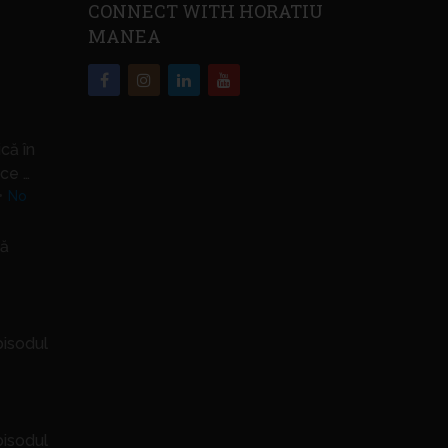
CONNECT WITH HORATIU
MANEA
că în
ce …
No
să
pisodul
pisodul