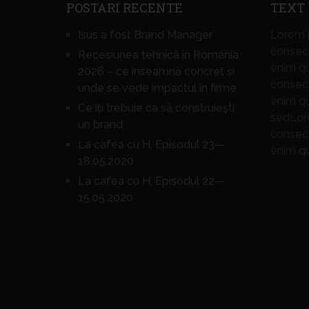
POSTARI RECENTE
TEXT
Isus a fost Brand Manager
Lorem i
consect
Recesiunea tehnică în România,
enim q
2026 – ce înseamnă concret și
consect
unde se vede impactul în firme
enim q
Ce îți trebuie ca să construiești
sedLore
un brand
consect
La cafea cu H, Episodul 23—
enim
q
18.05.2020
La cafea cu H, Episodul 22—
15.05.2020