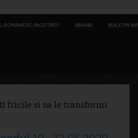
L ROMANESC, INCOTRO?
BRAND
BULETIN IN
i fricile si sa le transformi