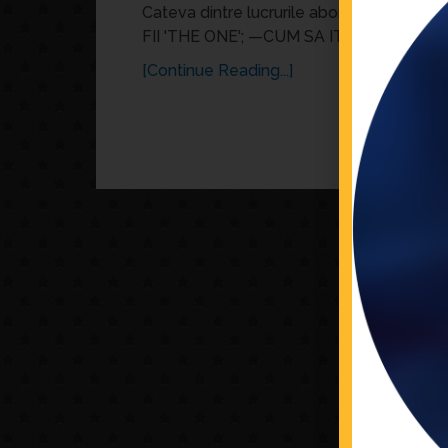
Cateva dintre lucrurile abordate impreun
FII 'THE ONE'; —CUM SA ITI DEPASESTI
[Continue Reading...]