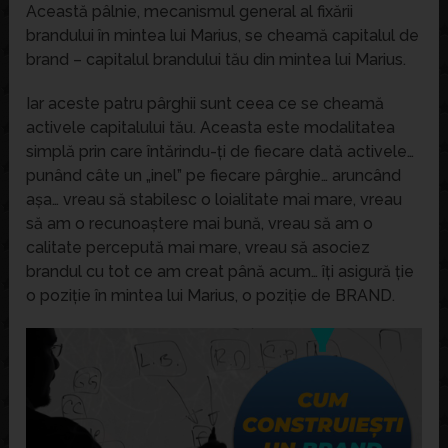
Această pâlnie, mecanismul general al fixării
brandului în mintea lui Marius, se cheamă capitalul de
brand – capitalul brandului tău din mintea lui Marius.
Iar aceste patru pârghii sunt ceea ce se cheamă
activele capitalului tău. Aceasta este modalitatea
simplă prin care întărindu-ți de fiecare dată activele…
punând câte un „inel” pe fiecare pârghie… aruncând
așa… vreau să stabilesc o loialitate mai mare, vreau
să am o recunoaștere mai bună, vreau să am o
calitate percepută mai mare, vreau să asociez
brandul cu tot ce am creat până acum… îți asigură ție
o poziție în mintea lui Marius, o poziție de BRAND.