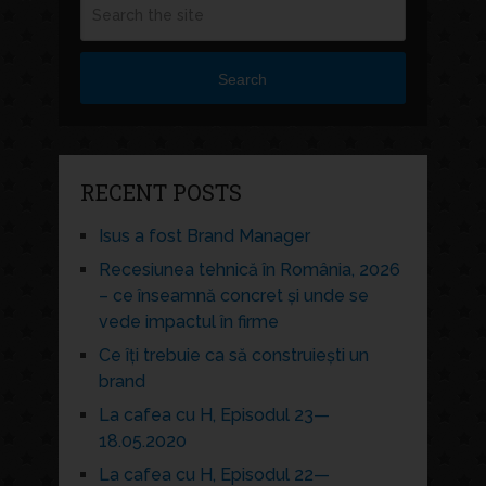
Search
RECENT POSTS
Isus a fost Brand Manager
Recesiunea tehnică în România, 2026
– ce înseamnă concret și unde se
vede impactul în firme
Ce îți trebuie ca să construiești un
brand
La cafea cu H, Episodul 23—
18.05.2020
La cafea cu H, Episodul 22—