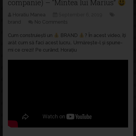
companie) – “Mintea lui Marius”
Horatiu Manea
September 6, 2019
brand
No Comments
Cum construiești un
BRAND
? În acest video, îți
arăt cum să faci acest lucru.. Urmărește-l și spune-
mi ce crezi! Pe curând, Horațiu