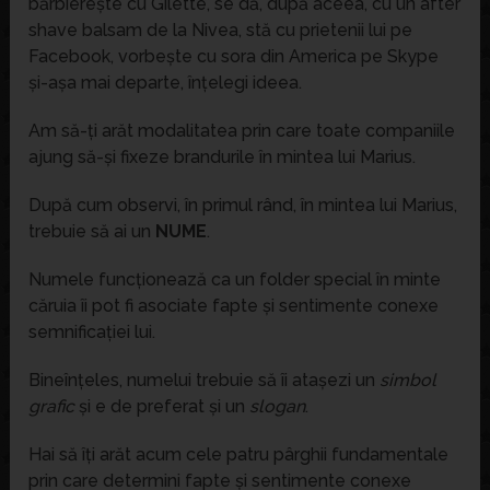
bărbierește cu Gilette, se dă, după aceea, cu un after
shave balsam de la Nivea, stă cu prietenii lui pe
Facebook, vorbește cu sora din America pe Skype
și-așa mai departe, înțelegi ideea.
Am să-ți arăt modalitatea prin care toate companiile
ajung să-și fixeze brandurile în mintea lui Marius.
După cum observi, în primul rând, în mintea lui Marius,
trebuie să ai un
NUME
.
Numele funcționează ca un folder special în minte
căruia îi pot fi asociate fapte și sentimente conexe
semnificației lui.
Bineînțeles, numelui trebuie să îi atașezi un
simbol
grafic
și e de preferat și un
slogan
.
Hai să îți arăt acum cele patru pârghii fundamentale
prin care determini fapte și sentimente conexe