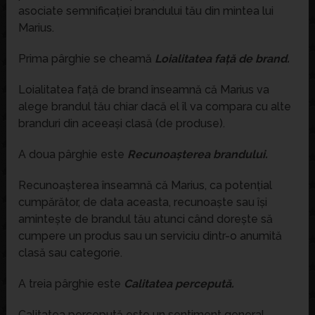
asociate semnificației brandului tău din mintea lui
Marius.
Prima pârghie se cheamă
Loialitatea față de brand.
Loialitatea față de brand înseamnă că Marius va
alege brandul tău chiar dacă el îl va compara cu alte
branduri din aceeași clasă (de produse).
A doua pârghie este
Recunoașterea brandului.
Recunoașterea înseamnă că Marius, ca potențial
cumpărător, de data aceasta, recunoaște sau își
amintește de brandul tău atunci când dorește să
cumpere un produs sau un serviciu dintr-o anumită
clasă sau categorie.
A treia pârghie este
Calitatea percepută.
Calitatea percepută este un sentiment general,