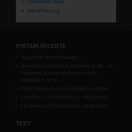
Comments feed
WordPress.org
POSTARI RECENTE
Isus a fost Brand Manager
Recesiunea tehnică în România, 2026 – ce
înseamnă concret și unde se vede
impactul în firme
Ce îți trebuie ca să construiești un brand
La cafea cu H, Episodul 23—18.05.2020
La cafea cu H, Episodul 22—15.05.2020
TEXT