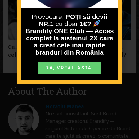
Provocare:
POȚI să devii
NR.1
cu doar
1€?
Brandify ONE Club — Acces
complet la sistemul 2X care
a creat cele mai rapide
Cel mai mare dușman al brandului este și
branduri din România
cel mai mare aliat al său! Cum este posibil?!
DA, VREAU ASTA!
About The Author
Horatiu Manea
Nu sunt consultant. Sunt Brand
Manager, creatorul Brandify —
singurul Sistem de Operare de Brand
care te ajută să creezi o comunitate,