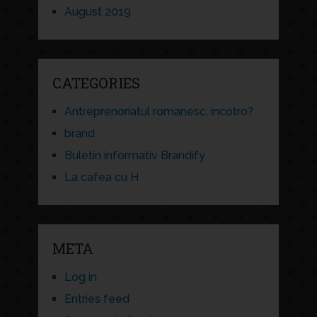
August 2019
CATEGORIES
Antreprenoriatul romanesc, incotro?
brand
Buletin informativ Brandify
La cafea cu H
META
Log in
Entries feed