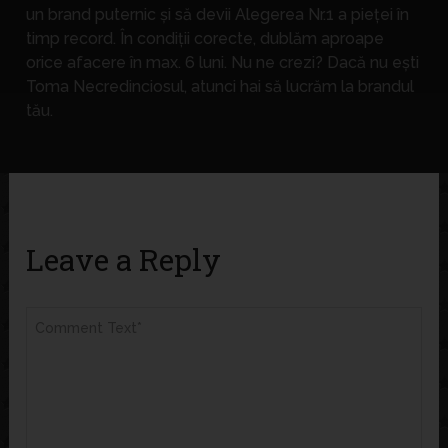
un brand puternic și să devii Alegerea Nr.1 a pieței în
timp record. În condiții corecte, dublăm aproape
orice afacere în max. 6 luni. Nu ne crezi? Dacă nu ești
Toma Necredinciosul, atunci hai să lucrăm la brandul
tău.
Leave a Reply