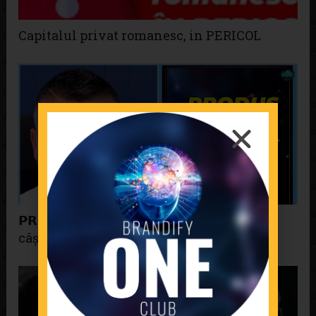
Capitalul privat romanesc, in PERICOL
𝗣𝗥𝗢𝗗𝗨𝗦/𝗔𝗙𝗔𝗖𝗘𝗥𝗘 𝘃𝘀 𝗕𝗥𝗔𝗡𝗗. Care
câștigă pe termen lung?